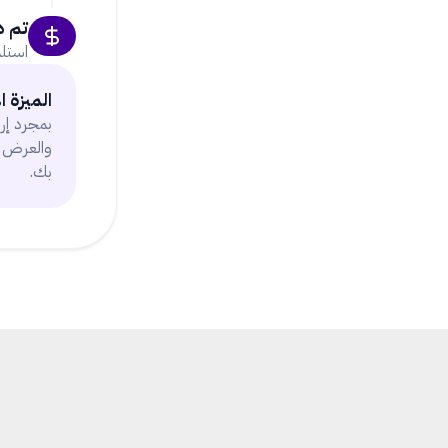
تم د
استلم
الميزة 
بمجرد إرس
والعرض ا
بك.