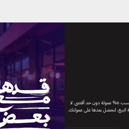
هل تعرف مطعماً بحاجة إلى نظام أفضل لتشغيله؟ رشّحه لفودكس لتكسب 6% عمولة دون حد أقصى. لا
ية البيع، لتحصل بعدها على عمولتك.