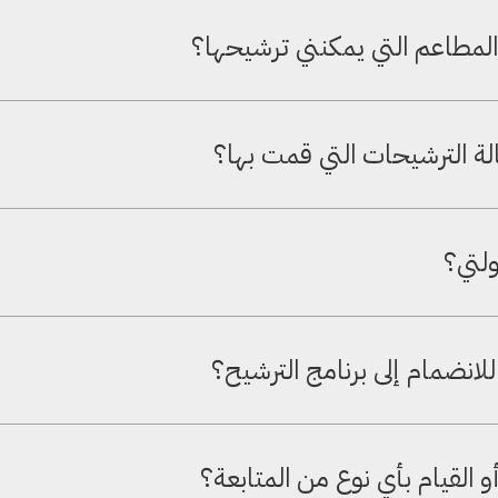
مطاعم التي يمكنني ترشيحها؟
يح أي عدد تريده من المطاعم وكسب عمولة عن كل مطعم يشترك في فودكس.
لة الترشيحات التي قمت بها؟
زمن الحقيقي لكل ترشيح - بدءًا من الإرسال وحتى الدفع. سترى كل مرحلة مع 
لتي؟
 المشار إليه وتأكيد الدفع. تذهب العمولة مباشرة إلى الحساب البنكي الذي
انضمام إلى برنامج الترشيح؟
إليه. لا توجد رسوم ولا اشتراكات ولا تكاليف مخفية.
و القيام بأي نوع من المتابعة؟