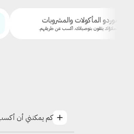
المأكولات والمشروبات
مؤثرو 
قون بتوصياتك. اكسب عن طريقهم.
يمكنك تح
كم يمكنني أن أكسب