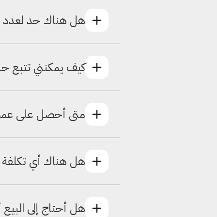
تكسب 6% من قيمة الاشتراك لكل ترشيح ناجح ودون حد أقصى لقيمة ما يمكنك أن تكسبه من الترشيحات.
هل هناك حد لعدد ال
لا يوجد حد على الإطلاق. يمكنك ترش
كيف يمكنني تتبع حا
تعرض لوحة تحكم الشريك الحالات في ال
متى أحصل على عمو
يتم دفع العمولة بمجرد اشتراك المطعم
هل هناك أي تكلفة لل
لا، البرنامج مجاني تماماً لكل من ينضم 
هل أحتاج إلى البيع أ