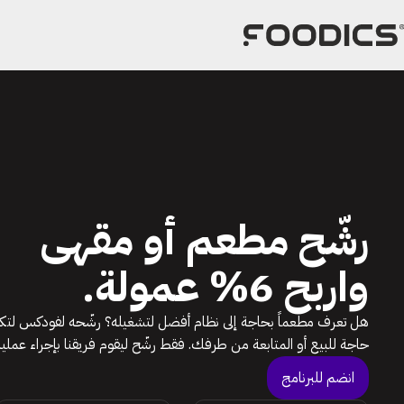
خطى
لى
لمحتوى
رشّح مطعم أو مقهى
واربح 6% عمولة.
حاجة للبيع أو المتابعة من طرفك. فقط رشّح ليقوم فريقنا بإجراء عمل
انضم للبرنامج