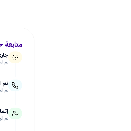
متابعة ح
جاري
تم اس
تم ا
تم ال
إتمام
تم ال